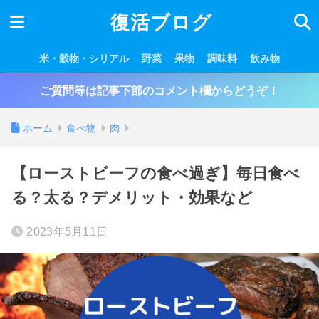
復活ブログ
米・穀物・シリアル
野菜
果物
調味料
飲み物
ご質問等は記事下部のコメント欄からどうぞ！
ホーム
食べ物
肉
【ローストビーフの食べ過ぎ】毎日食べ
る？太る？デメリット・効果など
2023年5月11日