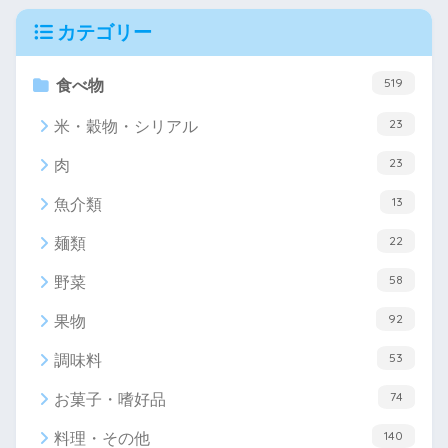
カテゴリー
519
食べ物
23
米・穀物・シリアル
23
肉
13
魚介類
22
麺類
58
野菜
92
果物
53
調味料
74
お菓子・嗜好品
140
料理・その他