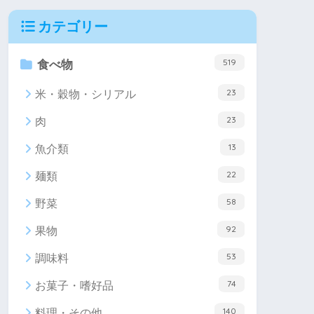
カテゴリー
519
食べ物
23
米・穀物・シリアル
23
肉
13
魚介類
22
麺類
58
野菜
92
果物
53
調味料
74
お菓子・嗜好品
140
料理・その他