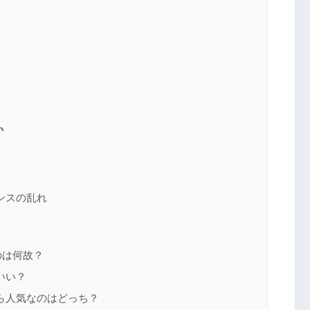
か
ンスの乱れ
のは何故？
いい？
ら人気なのはどっち？