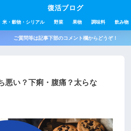
復活ブログ
米・穀物・シリアル
野菜
果物
調味料
飲み物
ご質問等は記事下部のコメント欄からどうぞ！
ち悪い？下痢・腹痛？太らな