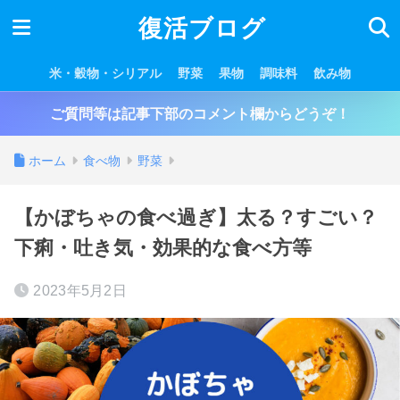
復活ブログ
米・穀物・シリアル
野菜
果物
調味料
飲み物
ご質問等は記事下部のコメント欄からどうぞ！
ホーム
食べ物
野菜
【かぼちゃの食べ過ぎ】太る？すごい？
下痢・吐き気・効果的な食べ方等
2023年5月2日