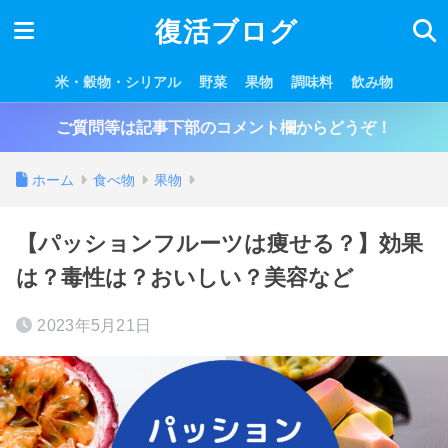
復活ブログ
米・穀物・シリアル
野菜
果物
調味料
飲み物
ご質問等は記事下部のコメント欄からどうぞ！
ホーム
食べ物
果物
【パッションフルーツは痩せる？】効果
は？毒性は？おいしい？美容など
2023年5月21日