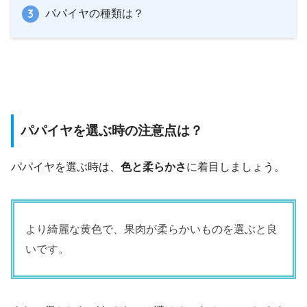
パパイヤの種類は？
パパイヤを選ぶ時の注意点は？
パパイヤを選ぶ時は、
色と柔らかさ
に着目しましょう。
より綺麗な黄色で、果肉が柔らかいものを選ぶと良
いです。