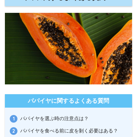
パパイヤに関するよくある質問
パパイヤを選ぶ時の注意点は？
パパイヤを食べる前に皮を剝く必要はある？