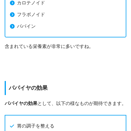
カロテノイド
フラボノイド
パパイン
含まれている栄養素が非常に多いですね。
パパイヤの効果
パパイヤの効果
として、以下の様なものが期待できます。
胃の調子を整える