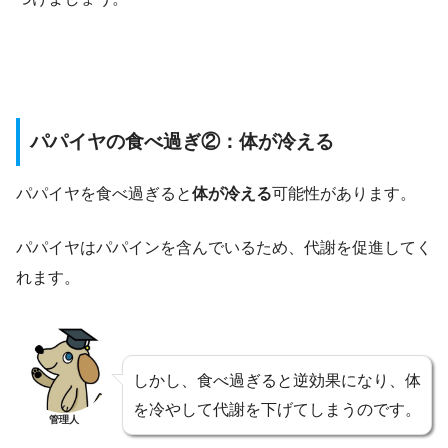
パパイヤの食べ過ぎ②：体が冷える
パパイヤを食べ過ぎると
体が冷える
可能性があります。
パパイヤはパパインを含んでいるため、代謝を促進してく
れます。
しかし、食べ過ぎると逆効果になり、体
を冷やして代謝を下げてしまうのです。
管理人