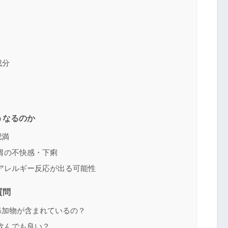
成分
うなるのか
肥満
胃の不快感・下痢
アレルギー反応が出る可能性
質問
添加物が含まれているの？
飲んでも良い？