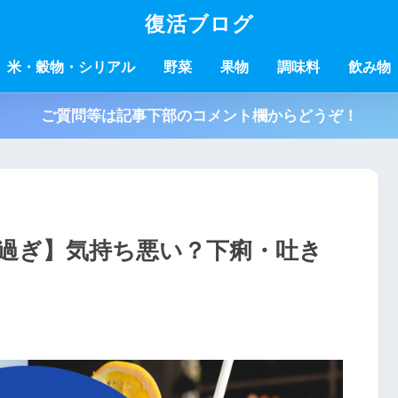
復活ブログ
米・穀物・シリアル
野菜
果物
調味料
飲み物
ご質問等は記事下部のコメント欄からどうぞ！
過ぎ】気持ち悪い？下痢・吐き