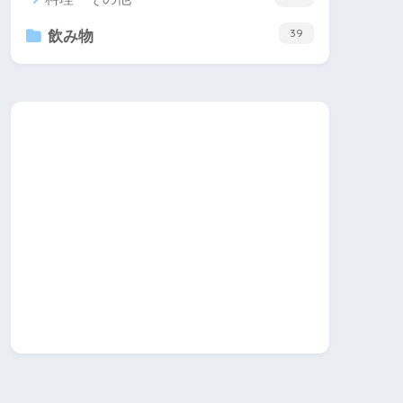
39
飲み物