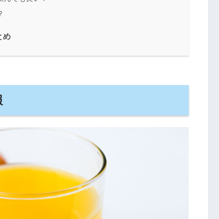
？
とめ
報