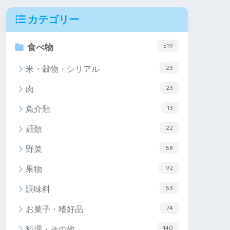
カテゴリー
519
食べ物
23
米・穀物・シリアル
23
肉
13
魚介類
22
麺類
58
野菜
92
果物
53
調味料
74
お菓子・嗜好品
140
料理・その他