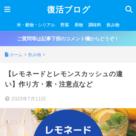
復活ブログ
米・穀物・シリアル
野菜
果物
調味料
飲み物
ご質問等は記事下部のコメント欄からどうぞ！
ホーム
飲み物
【レモネードとレモンスカッシュの違
い】作り方・素・注意点など
2023年7月11日