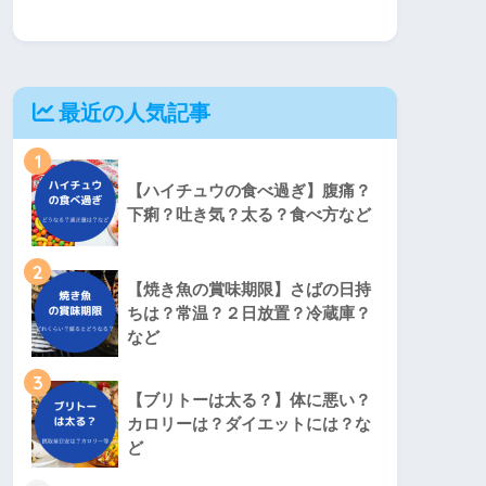
最近の人気記事
1
【ハイチュウの食べ過ぎ】腹痛？
下痢？吐き気？太る？食べ方など
2
【焼き魚の賞味期限】さばの日持
ちは？常温？２日放置？冷蔵庫？
など
3
【ブリトーは太る？】体に悪い？
カロリーは？ダイエットには？な
ど