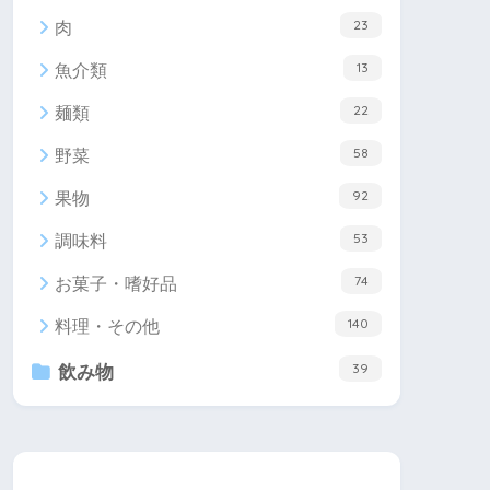
23
肉
13
魚介類
22
麺類
58
野菜
92
果物
53
調味料
74
お菓子・嗜好品
140
料理・その他
39
飲み物