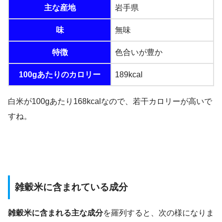
主な産地
岩手県
味
無味
特徴
色合いが豊か
100gあたりのカロリー
189kcal
白米が100gあたり168kcalなので、若干カロリーが高いで
すね。
雑穀米に含まれている成分
雑穀米に含まれる主な成分
を羅列すると、次の様になりま