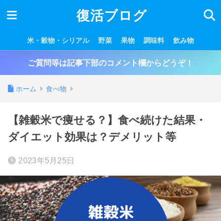
復活ブログ
米・穀物・シリアル
野菜
果物
調味料
飲み物
ご質問等は記事下部のコメント欄からどうぞ！
ホーム
食べ物
【雑穀米で痩せる？】食べ続けた結果・
ダイエット効果は？デメリット等
2023年5月25日