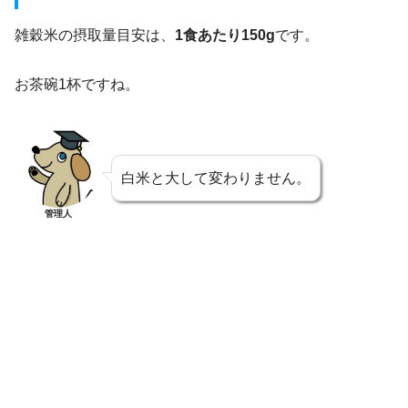
雑穀米の摂取量目安は、
1食あたり150g
です。
お茶碗1杯ですね。
白米と大して変わりません。
管理人