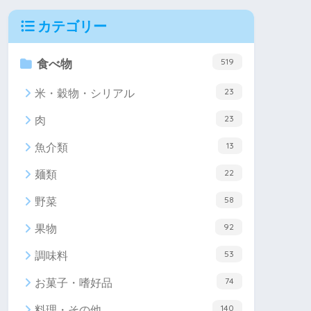
カテゴリー
519
食べ物
23
米・穀物・シリアル
23
肉
13
魚介類
22
麺類
58
野菜
92
果物
53
調味料
74
お菓子・嗜好品
140
料理・その他