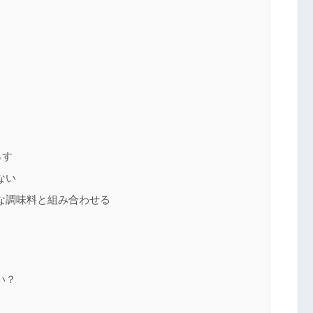
らす
ない
な調味料と組み合わせる
？
い？