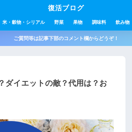
復活ブログ
米・穀物・シリアル
野菜
果物
調味料
飲み物
ご質問等は記事下部のコメント欄からどうぞ！
？ダイエットの敵？代用は？お