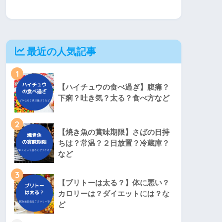
最近の人気記事
1
【ハイチュウの食べ過ぎ】腹痛？
下痢？吐き気？太る？食べ方など
2
【焼き魚の賞味期限】さばの日持
ちは？常温？２日放置？冷蔵庫？
など
3
【ブリトーは太る？】体に悪い？
カロリーは？ダイエットには？な
ど