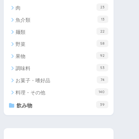
23
肉
13
魚介類
22
麺類
58
野菜
92
果物
53
調味料
74
お菓子・嗜好品
140
料理・その他
39
飲み物