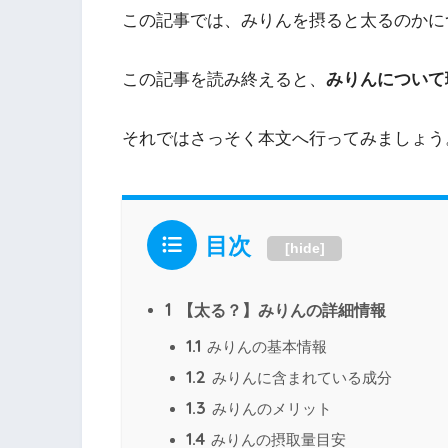
この記事では、みりんを摂ると太るのかに
この記事を読み終えると、
みりんについて
それではさっそく本文へ行ってみましょう
目次
[
hide
]
1
【太る？】みりんの詳細情報
1.1
みりんの基本情報
1.2
みりんに含まれている成分
1.3
みりんのメリット
1.4
みりんの摂取量目安