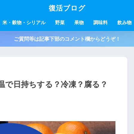
復活ブログ
米・穀物・シリアル
野菜
果物
調味料
飲み物
ご質問等は記事下部のコメント欄からどうぞ！
温で日持ちする？冷凍？腐る？