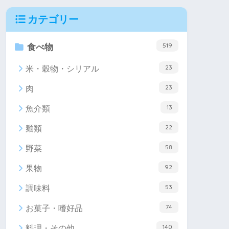
カテゴリー
519
食べ物
23
米・穀物・シリアル
23
肉
13
魚介類
22
麺類
58
野菜
92
果物
53
調味料
74
お菓子・嗜好品
140
料理・その他