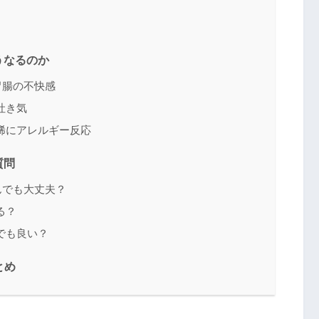
うなるのか
胃腸の不快感
吐き気
稀にアレルギー反応
質問
んでも大丈夫？
る？
でも良い？
とめ