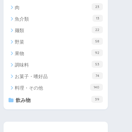
23
肉
13
魚介類
22
麺類
58
野菜
92
果物
53
調味料
74
お菓子・嗜好品
140
料理・その他
39
飲み物