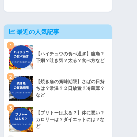
最近の人気記事
1
【ハイチュウの食べ過ぎ】腹痛？
下痢？吐き気？太る？食べ方など
2
【焼き魚の賞味期限】さばの日持
ちは？常温？２日放置？冷蔵庫？
など
3
【ブリトーは太る？】体に悪い？
カロリーは？ダイエットには？な
ど