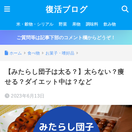
復活ブログ
米・穀物・シリアル
野菜
果物
調味料
飲み物
ご質問等は記事下部のコメント欄からどうぞ！
ホーム
食べ物
お菓子・嗜好品
【みたらし団子は太る？】太らない？痩
せる？ダイエット中は？など
2023年6月13日