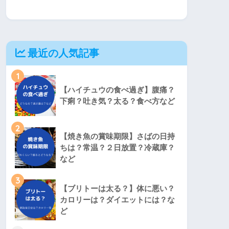
最近の人気記事
1
【ハイチュウの食べ過ぎ】腹痛？
下痢？吐き気？太る？食べ方など
2
【焼き魚の賞味期限】さばの日持
ちは？常温？２日放置？冷蔵庫？
など
3
【ブリトーは太る？】体に悪い？
カロリーは？ダイエットには？な
ど