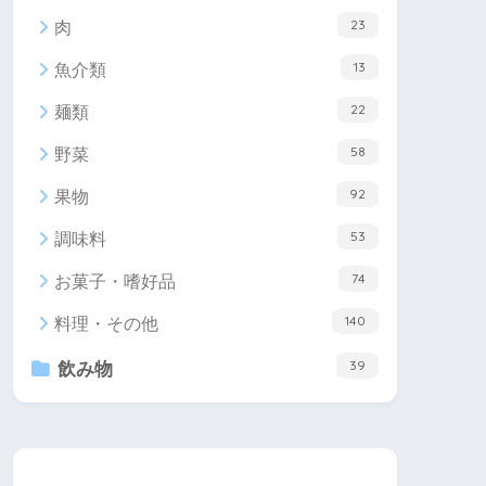
23
肉
13
魚介類
22
麺類
58
野菜
92
果物
53
調味料
74
お菓子・嗜好品
140
料理・その他
39
飲み物