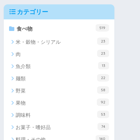
カテゴリー
519
食べ物
23
米・穀物・シリアル
23
肉
13
魚介類
22
麺類
58
野菜
92
果物
53
調味料
74
お菓子・嗜好品
140
料理・その他