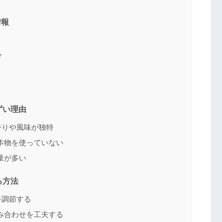
情報
分
ずい理由
香りや風味が独特
本物を使っていない
量が多い
る方法
を調節する
み合わせを工夫する