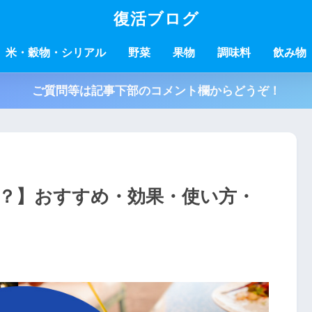
復活ブログ
米・穀物・シリアル
野菜
果物
調味料
飲み物
ご質問等は記事下部のコメント欄からどうぞ！
？】おすすめ・効果・使い方・