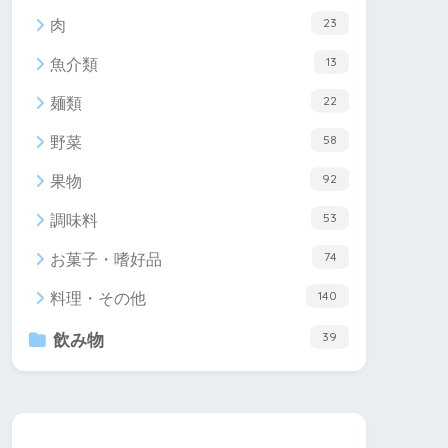
23
肉
13
魚介類
22
麺類
58
野菜
92
果物
53
調味料
74
お菓子・嗜好品
140
料理・その他
39
飲み物