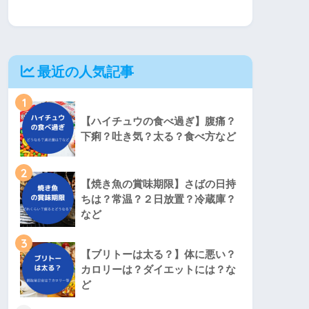
最近の人気記事
1
【ハイチュウの食べ過ぎ】腹痛？
下痢？吐き気？太る？食べ方など
2
【焼き魚の賞味期限】さばの日持
ちは？常温？２日放置？冷蔵庫？
など
3
【ブリトーは太る？】体に悪い？
カロリーは？ダイエットには？な
ど