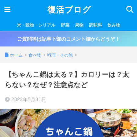
復活ブログ
米・穀物・シリアル
野菜
果物
調味料
飲み物
ご質問等は記事下部のコメント欄からどうぞ！
ホーム
食べ物
料理・その他
【ちゃんこ鍋は太る？】カロリーは？太
らない？なぜ？注意点など
2023年5月31日