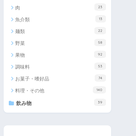
23
肉
13
魚介類
22
麺類
58
野菜
92
果物
53
調味料
74
お菓子・嗜好品
140
料理・その他
39
飲み物