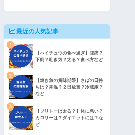
最近の人気記事
1
【ハイチュウの食べ過ぎ】腹痛？
下痢？吐き気？太る？食べ方など
2
【焼き魚の賞味期限】さばの日持
ちは？常温？２日放置？冷蔵庫？
など
3
【ブリトーは太る？】体に悪い？
カロリーは？ダイエットには？な
ど