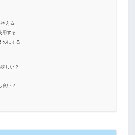
を控える
使用する
えめにする
美味しい？
も良い？