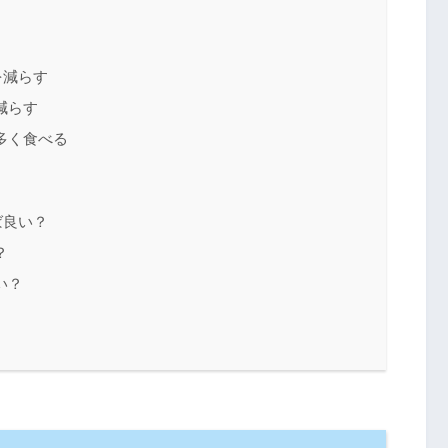
を減らす
減らす
多く食べる
ば良い？
？
い？