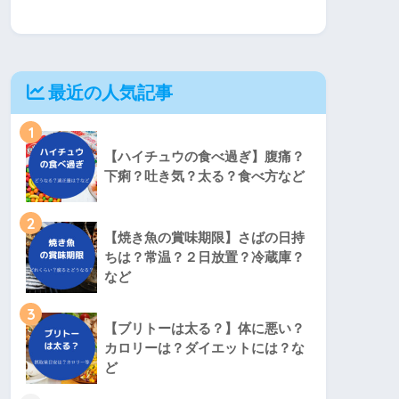
最近の人気記事
1
【ハイチュウの食べ過ぎ】腹痛？
下痢？吐き気？太る？食べ方など
2
【焼き魚の賞味期限】さばの日持
ちは？常温？２日放置？冷蔵庫？
など
3
【ブリトーは太る？】体に悪い？
カロリーは？ダイエットには？な
ど