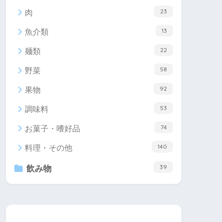
23
肉
13
魚介類
22
麺類
58
野菜
92
果物
53
調味料
74
お菓子・嗜好品
140
料理・その他
39
飲み物