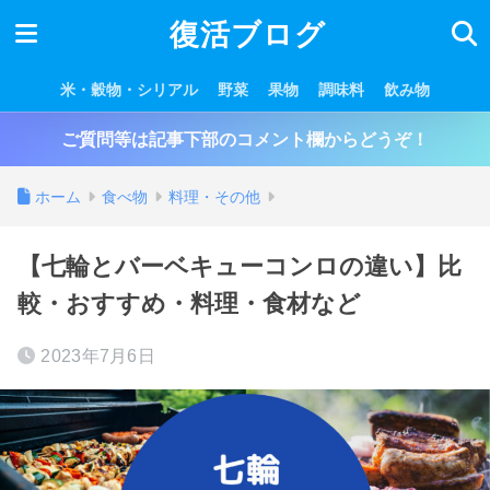
復活ブログ
米・穀物・シリアル
野菜
果物
調味料
飲み物
ご質問等は記事下部のコメント欄からどうぞ！
ホーム
食べ物
料理・その他
【七輪とバーベキューコンロの違い】比
較・おすすめ・料理・食材など
2023年7月6日