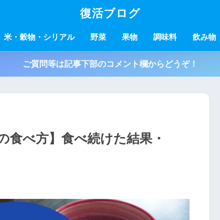
復活ブログ
米・穀物・シリアル
野菜
果物
調味料
飲み物
ご質問等は記事下部のコメント欄からどうぞ！
の食べ方】食べ続けた結果・