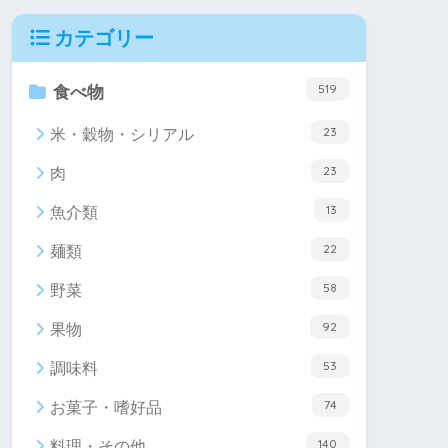
カテゴリー
519
食べ物
23
米・穀物・シリアル
23
肉
13
魚介類
22
麺類
58
野菜
92
果物
53
調味料
74
お菓子・嗜好品
140
料理・その他