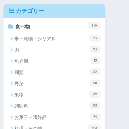
カテゴリー
519
食べ物
23
米・穀物・シリアル
23
肉
13
魚介類
22
麺類
58
野菜
92
果物
53
調味料
74
お菓子・嗜好品
140
料理・その他