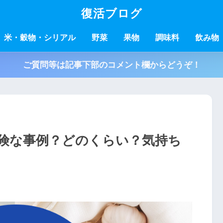
復活ブログ
米・穀物・シリアル
野菜
果物
調味料
飲み物
ご質問等は記事下部のコメント欄からどうぞ！
険な事例？どのくらい？気持ち