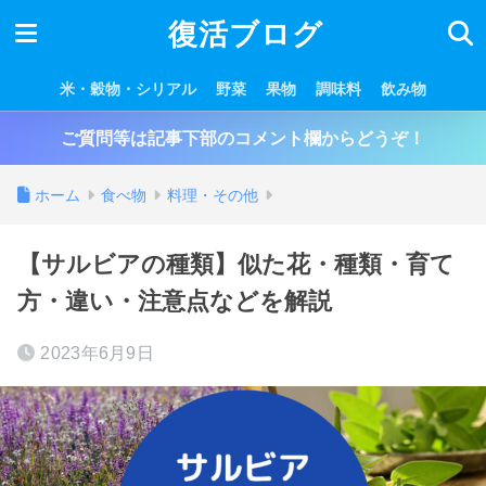
復活ブログ
米・穀物・シリアル
野菜
果物
調味料
飲み物
ご質問等は記事下部のコメント欄からどうぞ！
ホーム
食べ物
料理・その他
【サルビアの種類】似た花・種類・育て
方・違い・注意点などを解説
2023年6月9日