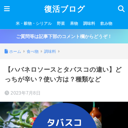
復活ブログ
米・穀物・シリアル
野菜
果物
調味料
飲み物
ご質問等は記事下部のコメント欄からどうぞ！
ホーム
食べ物
調味料
【ハバネロソースとタバスコの違い】ど
っちが辛い？使い方は？種類など
2023年7月8日